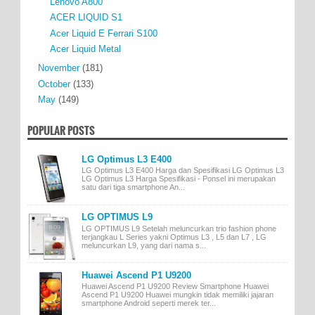
Lenovo A800
ACER LIQUID S1
Acer Liquid E Ferrari S100
Acer Liquid Metal
November
(181)
October
(133)
May
(149)
POPULAR POSTS
LG Optimus L3 E400
LG Optimus L3 E400 Harga dan Spesifikasi LG Optimus L3
LG Optimus L3 Harga Spesifikasi - Ponsel ini merupakan
satu dari tiga smartphone An...
LG OPTIMUS L9
LG OPTIMUS L9 Setelah meluncurkan trio fashion phone
terjangkau L Series yakni Optimus L3 , L5 dan L7 , LG
meluncurkan L9, yang dari nama s...
Huawei Ascend P1 U9200
Huawei Ascend P1 U9200 Review Smartphone Huawei
Ascend P1 U9200 Huawei mungkin tidak memiliki jajaran
smartphone Android seperti merek ter...