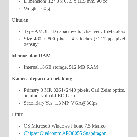
Dimensions 127.8 x 68.5 x 11.5 mm, 90 cc
Weight 160 g
Ukuran
Type AMOLED capacitive touchscreen, 16M colors
Size 480 x 800 pixels, 4.3 inches (~217 ppi pixel
density)
Memori dan RAM
Internal 16GB storage, 512 MB RAM
Kamera depan dan belakang
Primary 8 MP, 3264×2448 pixels, Carl Zeiss optics,
autofocus, dual-LED flash
Secondary Yes, 1.3 MP, VGA@30fps
Fitur
OS Microsoft Windows Phone 7.5 Mango
Chipset Qualcomm APQ8055 Snapdragon