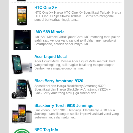
HTC One X+
HTC One X+ Harga HTC One X+ Spesifikasi Terbaik Harga
HTC One X+ Spesifikasi Terbaik – Berbicara mengenai
ponsel berkualitas tinggi, tent...
IMO S89 Miracle
IMOS89 Miracle Versi Quad Core IMO memang merupakan
salah satu vendor yang sangat aktif dalam memproduksi
Smartphone, setelah sebelumnya IMO...
Acer Liquid Metal
Acer Liquid Metal Desain Acer Liquid Metal memiliki bodi
yang melengkung, baik bagian belakang maupun depan.
Bentuknya sangat ergonomis, me...
BlackBerry Amstrong 9320
Spesifikasi dan Harga BlackBerry Amstrong 9320
Spesifikasi dan Harga BlackBerry Amstrong (9320) –
BlackBerry Amstrong atau juga dikenal den...
Blackberry Torch 9810 Jennings
Blackberry Torch 9810 Jennings Blackberry 9810 a.k.a
Jennings, tampil dengan sedikit improvisasi dari versi yang
sebelumnya. salah satunya...
NFC Tag Info